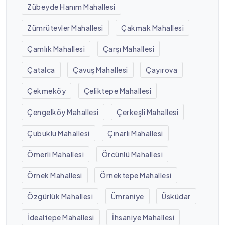
Zübeyde Hanım Mahallesi
Zümrütevler Mahallesi
Çakmak Mahallesi
Çamlık Mahallesi
Çarşı Mahallesi
Çatalca
Çavuş Mahallesi
Çayırova
Çekmeköy
Çeliktepe Mahallesi
Çengelköy Mahallesi
Çerkeşli Mahallesi
Çubuklu Mahallesi
Çınarlı Mahallesi
Ömerli Mahallesi
Örcünlü Mahallesi
Örnek Mahallesi
Örnektepe Mahallesi
Özgürlük Mahallesi
Ümraniye
Üsküdar
İdealtepe Mahallesi
İhsaniye Mahallesi