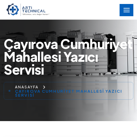
Çayırova Cumhuriyet
Mahallesi Yazıcı
Servisi
ANASAYFA
ÇAYIROVA CUMHURIYET MAHALLESI YAZICI
SERVISI