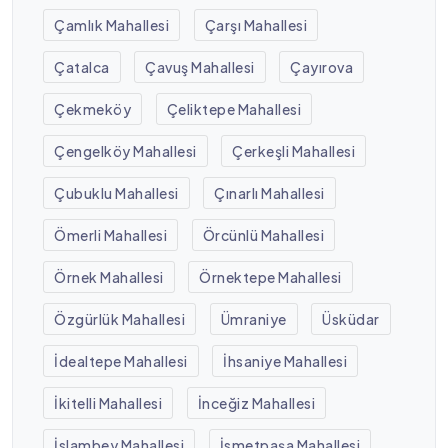
Çamlık Mahallesi
Çarşı Mahallesi
Çatalca
Çavuş Mahallesi
Çayırova
Çekmeköy
Çeliktepe Mahallesi
Çengelköy Mahallesi
Çerkeşli Mahallesi
Çubuklu Mahallesi
Çınarlı Mahallesi
Ömerli Mahallesi
Örcünlü Mahallesi
Örnek Mahallesi
Örnektepe Mahallesi
Özgürlük Mahallesi
Ümraniye
Üsküdar
İdealtepe Mahallesi
İhsaniye Mahallesi
İkitelli Mahallesi
İnceğiz Mahallesi
İslambey Mahallesi
İsmetpaşa Mahallesi