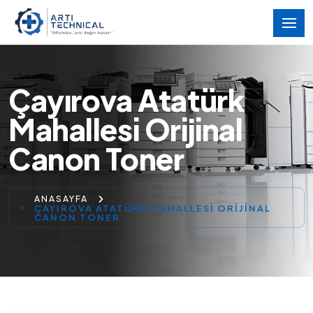
Çayırova Atatürk
Mahallesi Orijinal
Canon Toner
ANASAYFA
ÇAYIROVA ATATÜRK MAHALLESI ORIJINAL
CANON TONER