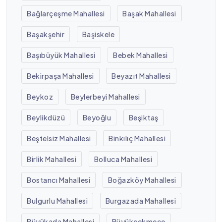
Bağlarçeşme Mahallesi
Başak Mahallesi
Başakşehir
Başiskele
Başıbüyük Mahallesi
Bebek Mahallesi
Bekirpaşa Mahallesi
Beyazıt Mahallesi
Beykoz
Beylerbeyi Mahallesi
Beylikdüzü
Beyoğlu
Beşiktaş
Beştelsiz Mahallesi
Binkılıç Mahallesi
Birlik Mahallesi
Bolluca Mahallesi
Bostancı Mahallesi
Boğazköy Mahallesi
Bulgurlu Mahallesi
Burgazada Mahallesi
Büyükada Mahallesi
Büyükçekmece