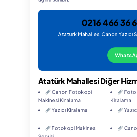
0216 466 36 6
Atatürk Mahallesi Canon Yazıcı Se
WhatsAp
Atatürk Mahallesi Diğer Hizm
Canon Fotokopi
Fotok
Makinesi Kiralama
Kiralama
Yazıcı Kiralama
Yazıcı
Fotokopi Makinesi
Canon
Servisi