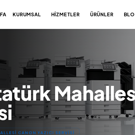
FA
KURUMSAL
HIZMETLER
ÜRÜNLER
BL
tatürk Mahalle
si
LLESI CANON YAZICI SERVISI