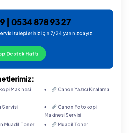
9 | 0534 878 93 27
rvisi talepleriniz için 7/24 yanınızdayız.
p Destek Hattı
etlerimiz:
opi Makinesi
Canon Yazıcı Kiralama
 Servisi
Canon Fotokopi
Makinesi Servisi
 Muadil Toner
Muadil Toner