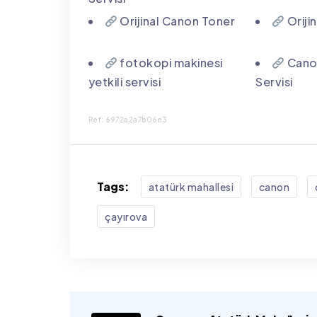
Orijinal Canon Toner
Oriji
fotokopi makinesi
Canon
yetkili servisi
Servisi
Ref: 6972a2a7b06e3
Tags:
atatürk mahallesi
canon
çayırova