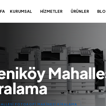
FA
KURUMSAL
HIZMETLER
ÜRÜNLER
BL
eniköy Mahalle
iralama
HALLESI FOTOKOPI MAKINESI KIRALAMA