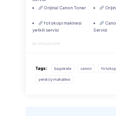
Orijinal Canon Toner
Oriji
fotokopi makinesi
Canon
yetkili servisi
Servisi
Ref: 6972a24c30f79
Tags:
başiskele
canon
fotokop
yeniköy mahallesi