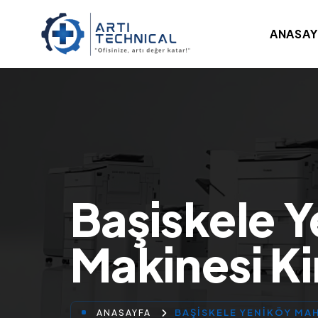
ANASAY
Başiskele Y
Makinesi K
BAŞISKELE YENIKÖY MA
ANASAYFA