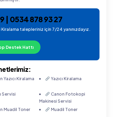
9 | 0534 878 93 27
Kiralama talepleriniz için 7/24 yanınızdayız.
p Destek Hattı
metlerimiz:
 Yazıcı Kiralama
Yazıcı Kiralama
 Servisi
Canon Fotokopi
Makinesi Servisi
 Muadil Toner
Muadil Toner