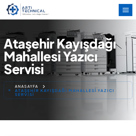
Ataşehir Kayışdağı
Mahallesi Yazıcı
Servisi
ANASAYFA
ATAŞEHIR KAYIŞDAĞI MAHALLESI YAZICI
SERVISI