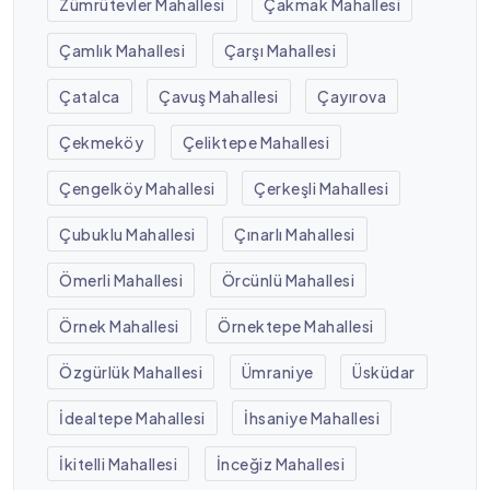
Zümrütevler Mahallesi
Çakmak Mahallesi
Çamlık Mahallesi
Çarşı Mahallesi
Çatalca
Çavuş Mahallesi
Çayırova
Çekmeköy
Çeliktepe Mahallesi
Çengelköy Mahallesi
Çerkeşli Mahallesi
Çubuklu Mahallesi
Çınarlı Mahallesi
Ömerli Mahallesi
Örcünlü Mahallesi
Örnek Mahallesi
Örnektepe Mahallesi
Özgürlük Mahallesi
Ümraniye
Üsküdar
İdealtepe Mahallesi
İhsaniye Mahallesi
İkitelli Mahallesi
İnceğiz Mahallesi