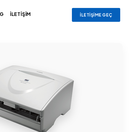
OG
İLETIŞIM
İLETIŞIME GEÇ