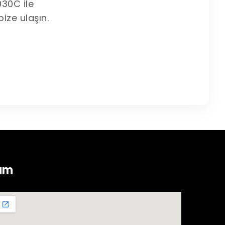
030C ile
bize ulaşın.
um