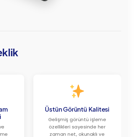
eklik
lam
Üstün Görüntü Kalitesi
i
Gelişmiş görüntü işleme
 ve
özellikleri sayesinde her
leme
zaman net, okunaklı ve