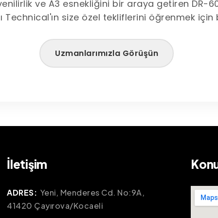
venilirlik ve A3 esnekliğini bir araya getiren DR-6
tı Technical'ın size özel tekliflerini öğrenmek için 
Uzmanlarımızla Görüşün
İletişim
Kon
ADRES:
Yeni, Menderes Cd. No:9A,
41420 Çayırova/Kocaeli