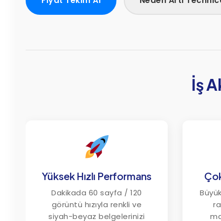
Fiyat Teklifi Al
Neden Artı Technic
İş A
Yüksek Hızlı Performans
Çok
Dakikada 60 sayfa / 120
Büyük
görüntü hızıyla renkli ve
ra
siyah-beyaz belgelerinizi
ma