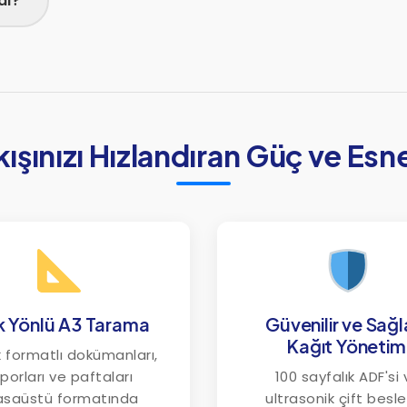
al?
kışınızı Hızlandıran Güç ve Esn
 Yönlü A3 Tarama
Güvenilir ve Sağ
Kağıt Yönetim
 formatlı dokümanları,
porları ve paftaları
100 sayfalık ADF'si
saüstü formatında
ultrasonik çift bes